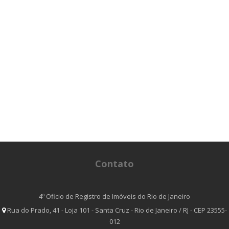
Contato
4º Oficio de Registro de Imóveis do Rio de Janeiro
Rua do Prado, 41 - Loja 101 - Santa Cruz - Rio de Janeiro / RJ - CEP 23555-
012