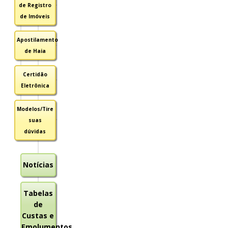
de Registro
de Imóveis
Apostilamento
de Haia
Certidão
Eletrônica
Modelos/Tire
suas
dúvidas
Notícias
Tabelas
de
Custas e
Emolumentos