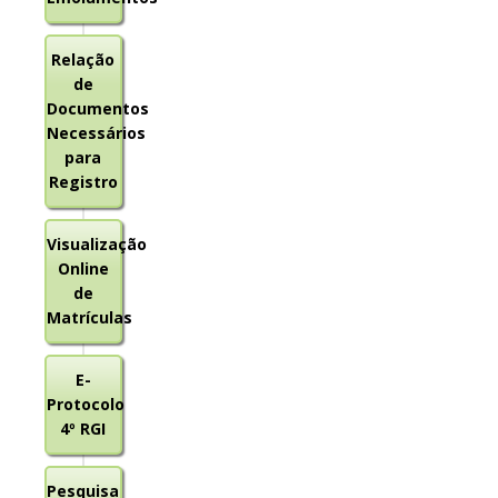
Relação
de
Documentos
Necessários
para
Registro
Visualização
Online
de
Matrículas
E-
Protocolo
4º RGI
Pesquisa